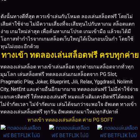
ดังนั้นทางดีที่สุด ควรเข้าเล่นกับโหมด ลองเล่นสล็อตฟรี โดยไม่
เสียค่าใช้จ่าย ไม่มีความเสี่ยงที่จะเสียทุนไปกับหาเกม สล็อตแตก
ง่าย เกมใหม่ล่าสุด เพื่อค้นหาเกมโปรด เกมเข้ามือ แล้วจะได้มี
โอกาสทำกำไรจากเกมสล็อตเว็บใหญ่ได้เป็นกอบเป็นกำ โดยใช้
ทุนไม่เยอะอีกด้วย
ทางเข้า ทดลองเล่นสล็อตฟรี ครบทุกค่าย
ทดลองเล่นสล็อต ทางเข้าเล่นสล็อต ทุกค่ายเกมสล็อตจากทั่วทุก
มุมโลก เล่นสล็อตฟรี ทดลองเล่นเกมสล็อตจาก PG Slot,
Pragmatic Play, Joker, Blueprint, Jili, Relax, Yggdrasil, Nolimit
City, NetEnt และค่ายอื่นอีกมากมาย ทดลองเล่นฟรี ไม่มีค่าใช้จ่าย
แจกเครดิตฟรี ให้ทดลองเล่นฟรี หมดแล้วเติมเครดิตฟรีได้ตลอด
ไม่จำกัดเวลา ไม่จำกัดเกม เล่นได้จนกว่าจะพอใจ อัพเดต ทางเข้า
ทดลองเล่นสล็อตฟรี ทุกวัน อัพเดตเกมมาใหม่ทุกสัปดาห์
ทางเข้า ทดลองเล่นสล็อต ค่าย PG SOFT