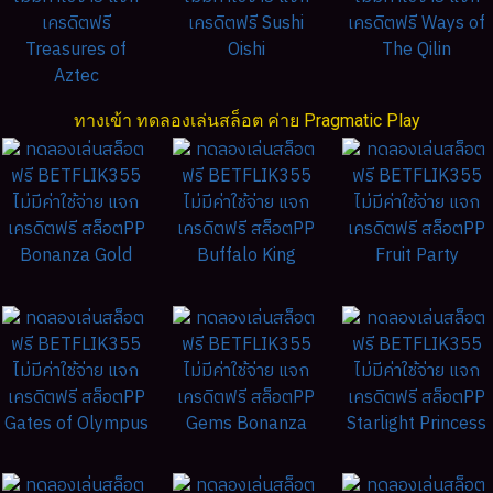
ทางเข้า ทดลองเล่นสล็อต ค่าย Pragmatic Play