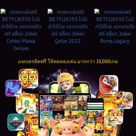
แจกเครดิตฟรี ให้ทดลองเล่น มากกว่า 10,000เกม