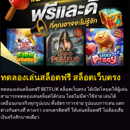
ทดลองเล่นสล็อตฟรี สล็อตเว็บตรง
ทดลองเล่นสล็อตฟรี BETFLIK สล็อตเว็บตรง ได้เปิดโหมดให้ผู้เล่น
สามารถทดลองเล่นสล็อตได้ก่อน โดยไม่มีค่าใช้จ่าย เล่นได้
เหมือนเกมจริงทุกรูปแบบ ทั้งอัตราการจ่าย รูปแบบการเล่น แตก
ต่างกันตรงที่ ทางเรา แจกเครดิตฟรี ให้เล่นสล็อตฟรี ไม่ต้องเสีย
เงินจริงสักบาทเดียว